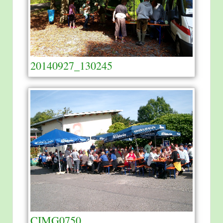
20140927_130245
CIMG0750