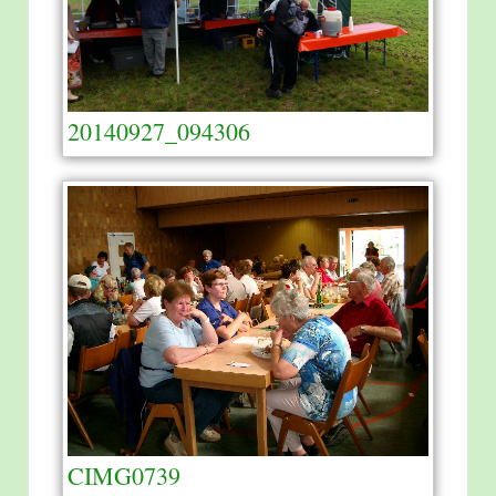
20140927_094306
CIMG0739