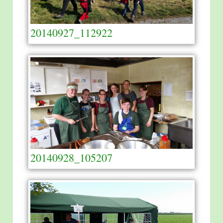
20140927_112922
20140928_105207